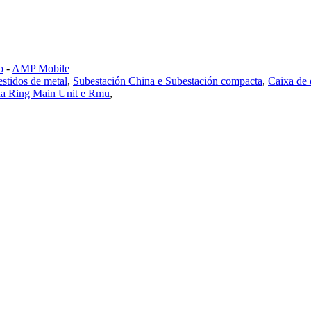
o
-
AMP Mobile
estidos de metal
,
Subestación China e Subestación compacta
,
Caixa de 
a Ring Main Unit e Rmu
,