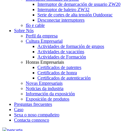
Interruptor de demarcación de usuario ZW20
Interruptor de baleiro ZW32
Serie de cortes de alta tensión Outdoorac
Desconectar interruptores
fío e cable
Sobre Nós
Perfil da empresa
Cultura Empresarial
Actividades de formación de grupos
Actividades de vacacións
Actividades de Formación
Honras Empresariais
Certificados de patentes
Certificados de honra
Certificados de autenticación
Novas Empresariais
Noticias da industria
Información da exposición
Exposición de produtos
Preguntas frecuentes
Caso
Sexa o noso compañeiro
Contacta connosco