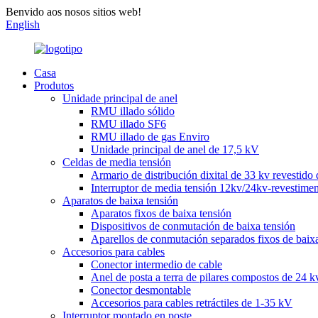
Benvido aos nosos sitios web!
English
Casa
Produtos
Unidade principal de anel
RMU illado sólido
RMU illado SF6
RMU illado de gas Enviro
Unidade principal de anel de 17,5 kV
Celdas de media tensión
Armario de distribución dixital de 33 kv revestido 
Interruptor de media tensión 12kv/24kv-revestimen
Aparatos de baixa tensión
Aparatos fixos de baixa tensión
Dispositivos de conmutación de baixa tensión
Aparellos de conmutación separados fixos de baixa
Accesorios para cables
Conector intermedio de cable
Anel de posta a terra de pilares compostos de 24 k
Conector desmontable
Accesorios para cables retráctiles de 1-35 kV
Interruptor montado en poste