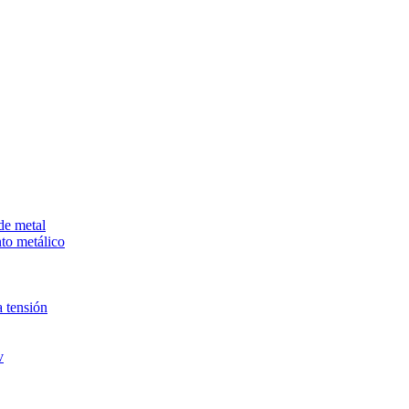
de metal
to metálico
 tensión
v