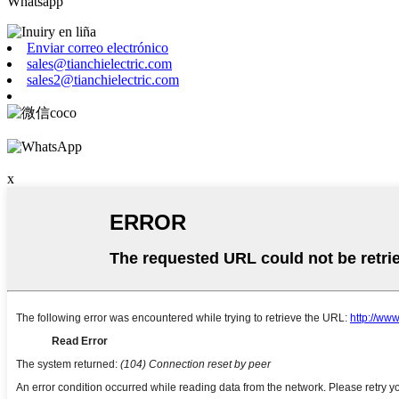
Whatsapp
Enviar correo electrónico
sales@tianchielectric.com
sales2@tianchielectric.com
x