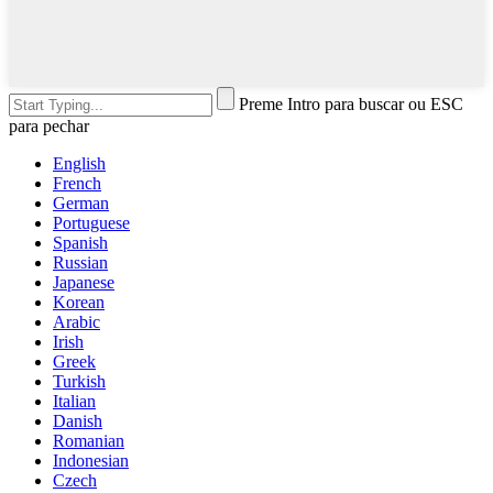
Preme Intro para buscar ou ESC
para pechar
English
French
German
Portuguese
Spanish
Russian
Japanese
Korean
Arabic
Irish
Greek
Turkish
Italian
Danish
Romanian
Indonesian
Czech