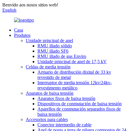
Benvido aos nosos sitios web!
English
Casa
Produtos
Unidade principal de anel
RMU illado sólido
RMU illado SF6
RMU illado de gas Enviro
Unidade principal de anel de 17,5 kV
Celdas de media tensión
Armario de distribución dixital de 33 kv
revestido de metal
Interruptor de media tensión 12kv/24kv-
revestimento metálico
Aparatos de baixa tensión
Aparatos fixos de baixa tensión
Dispositivos de conmutación de baixa tensión
Aparellos de conmutación separados fixos de
baixa tensión
Accesorios para cables
Conector intermedio de cable
Anel de posta a terra de pilares compostos de 24