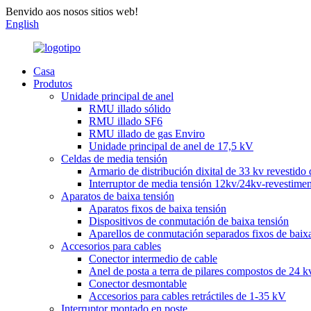
Benvido aos nosos sitios web!
English
Casa
Produtos
Unidade principal de anel
RMU illado sólido
RMU illado SF6
RMU illado de gas Enviro
Unidade principal de anel de 17,5 kV
Celdas de media tensión
Armario de distribución dixital de 33 kv revestido 
Interruptor de media tensión 12kv/24kv-revestimen
Aparatos de baixa tensión
Aparatos fixos de baixa tensión
Dispositivos de conmutación de baixa tensión
Aparellos de conmutación separados fixos de baixa
Accesorios para cables
Conector intermedio de cable
Anel de posta a terra de pilares compostos de 24 k
Conector desmontable
Accesorios para cables retráctiles de 1-35 kV
Interruptor montado en poste