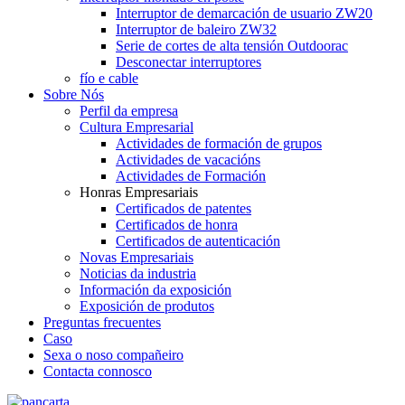
Interruptor de demarcación de usuario ZW20
Interruptor de baleiro ZW32
Serie de cortes de alta tensión Outdoorac
Desconectar interruptores
fío e cable
Sobre Nós
Perfil da empresa
Cultura Empresarial
Actividades de formación de grupos
Actividades de vacacións
Actividades de Formación
Honras Empresariais
Certificados de patentes
Certificados de honra
Certificados de autenticación
Novas Empresariais
Noticias da industria
Información da exposición
Exposición de produtos
Preguntas frecuentes
Caso
Sexa o noso compañeiro
Contacta connosco