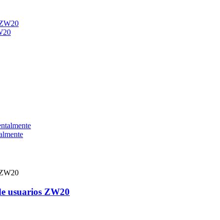
ZW20
talmente
 de usuarios ZW20