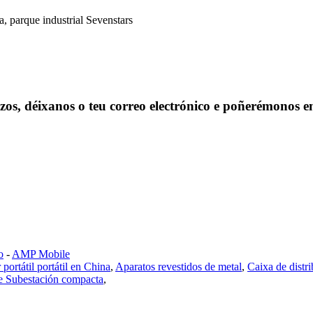
, parque industrial Sevenstars
ezos, déixanos o teu correo electrónico e poñerémonos 
o
-
AMP Mobile
portátil portátil en China
,
Aparatos revestidos de metal
,
Caixa de distr
e Subestación compacta
,