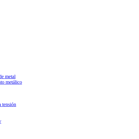
de metal
to metálico
 tensión
v