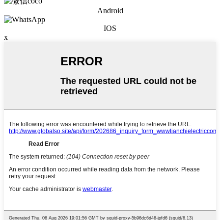
Android
IOS
x