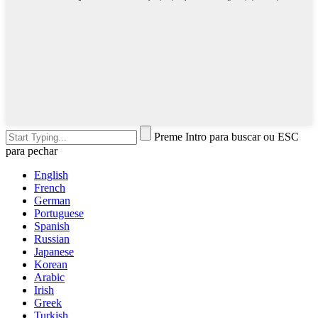
Preme Intro para buscar ou ESC
para pechar
English
French
German
Portuguese
Spanish
Russian
Japanese
Korean
Arabic
Irish
Greek
Turkish