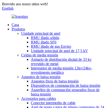
Benvido aos nosos sitios web!
English
Casa
Produtos
Unidade principal de anel
RMU illado sólido
RMU illado SF6
RMU illado de gas Enviro
Unidade principal de anel de 17,5 kV
Celdas de media tensión
Armario de distribución dixital de 33 kv
revestido de metal
Interruptor de media tensión 12kv/24kv-
revestimento metálico
Aparatos de baixa tensión
Aparatos fixos de baixa tensión
Dispositivos de conmutación de baixa tensión
Aparellos de conmutación separados fixos de
baixa tensión
Accesorios para cables
Conector intermedio de cable
Anel de posta a terra de pilares compostos de 24