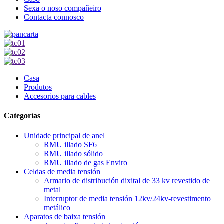
Sexa o noso compañeiro
Contacta connosco
Casa
Produtos
Accesorios para cables
Categorías
Unidade principal de anel
RMU illado SF6
RMU illado sólido
RMU illado de gas Enviro
Celdas de media tensión
Armario de distribución dixital de 33 kv revestido de
metal
Interruptor de media tensión 12kv/24kv-revestimento
metálico
Aparatos de baixa tensión