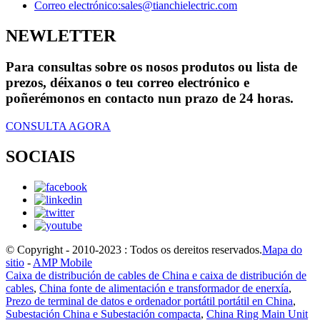
Correo electrónico:
sales@tianchielectric.com
NEWLETTER
Para consultas sobre os nosos produtos ou lista de
prezos, déixanos o teu correo electrónico e
poñerémonos en contacto nun prazo de 24 horas.
CONSULTA AGORA
SOCIAIS
© Copyright - 2010-2023 : Todos os dereitos reservados.
Mapa do
sitio
-
AMP Mobile
Caixa de distribución de cables de China e caixa de distribución de
cables
,
China fonte de alimentación e transformador de enerxía
,
Prezo de terminal de datos e ordenador portátil portátil en China
,
Subestación China e Subestación compacta
,
China Ring Main Unit