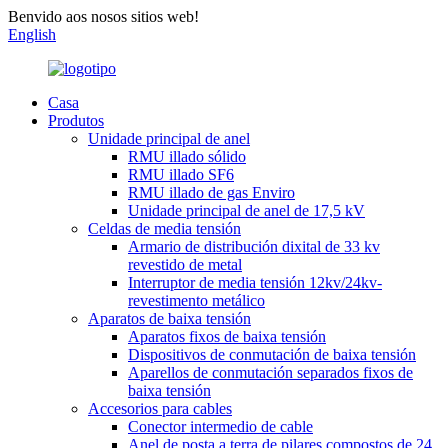
Benvido aos nosos sitios web!
English
Casa
Produtos
Unidade principal de anel
RMU illado sólido
RMU illado SF6
RMU illado de gas Enviro
Unidade principal de anel de 17,5 kV
Celdas de media tensión
Armario de distribución dixital de 33 kv
revestido de metal
Interruptor de media tensión 12kv/24kv-
revestimento metálico
Aparatos de baixa tensión
Aparatos fixos de baixa tensión
Dispositivos de conmutación de baixa tensión
Aparellos de conmutación separados fixos de
baixa tensión
Accesorios para cables
Conector intermedio de cable
Anel de posta a terra de pilares compostos de 24