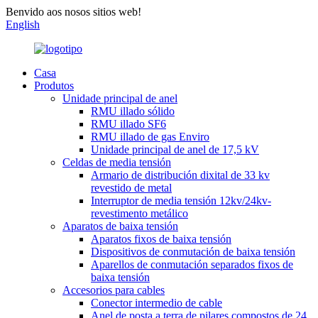
Benvido aos nosos sitios web!
English
Casa
Produtos
Unidade principal de anel
RMU illado sólido
RMU illado SF6
RMU illado de gas Enviro
Unidade principal de anel de 17,5 kV
Celdas de media tensión
Armario de distribución dixital de 33 kv
revestido de metal
Interruptor de media tensión 12kv/24kv-
revestimento metálico
Aparatos de baixa tensión
Aparatos fixos de baixa tensión
Dispositivos de conmutación de baixa tensión
Aparellos de conmutación separados fixos de
baixa tensión
Accesorios para cables
Conector intermedio de cable
Anel de posta a terra de pilares compostos de 24