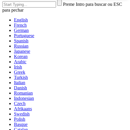
Preme Intro para buscar ou ESC
para pechar
English
French
German
Portuguese
Spanish
Russian
Japanese
Korean
Arabic
Irish
Greek
Turkish
Italian
Danish
Romanian
Indonesian
Czech
Afrikaans
Swedish
Polish
Basque
Catalan