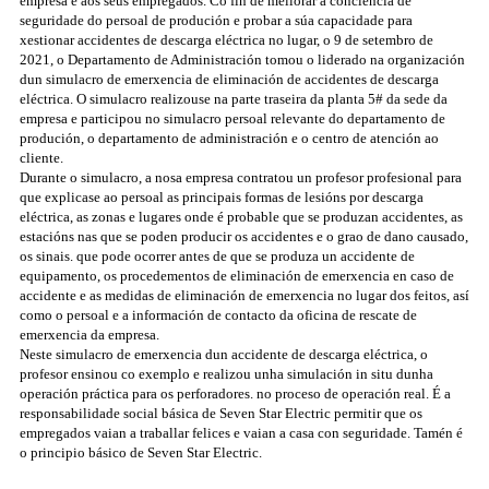
empresa e aos seus empregados. Co fin de mellorar a conciencia de
seguridade do persoal de produción e probar a súa capacidade para
xestionar accidentes de descarga eléctrica no lugar, o 9 de setembro de
2021, o Departamento de Administración tomou o liderado na organización
dun simulacro de emerxencia de eliminación de accidentes de descarga
eléctrica. O simulacro realizouse na parte traseira da planta 5# da sede da
empresa e participou no simulacro persoal relevante do departamento de
produción, o departamento de administración e o centro de atención ao
cliente.
Durante o simulacro, a nosa empresa contratou un profesor profesional para
que explicase ao persoal as principais formas de lesións por descarga
eléctrica, as zonas e lugares onde é probable que se produzan accidentes, as
estacións nas que se poden producir os accidentes e o grao de dano causado,
os sinais. que pode ocorrer antes de que se produza un accidente de
equipamento, os procedementos de eliminación de emerxencia en caso de
accidente e as medidas de eliminación de emerxencia no lugar dos feitos, así
como o persoal e a información de contacto da oficina de rescate de
emerxencia da empresa.
Neste simulacro de emerxencia dun accidente de descarga eléctrica, o
profesor ensinou co exemplo e realizou unha simulación in situ dunha
operación práctica para os perforadores. no proceso de operación real. É a
responsabilidade social básica de Seven Star Electric permitir que os
empregados vaian a traballar felices e vaian a casa con seguridade. Tamén é
o principio básico de Seven Star Electric.